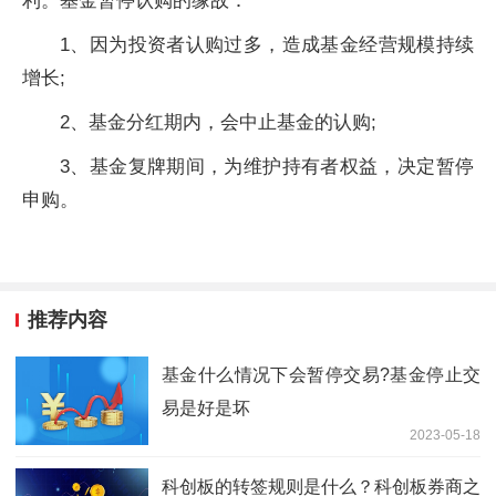
利。
基金
暂停认购的缘故：
1、因为
投资
者认购过多，造成
基金
经营规模持续
增长;
2、
基金
分红期内，会中止
基金
的认购;
3、
基金
复牌期间，为维护持有者权益，决定暂停
申购。
推荐内容
基金什么情况下会暂停交易?基金停止交
易是好是坏
2023-05-18
科创板的转签规则是什么？科创板券商之