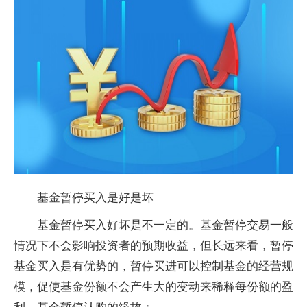
基金
暂停买入是好是坏
基金
暂停买入好坏是不一定的。
基金
暂停交易一般
情况下不会影响
投资
者的预期收益，但长远来看，暂停
基金
买入是有优势的，暂停买进可以控制
基金
的经营规
模，促使
基金
份额不会产生大的变动来稀释每份额的盈