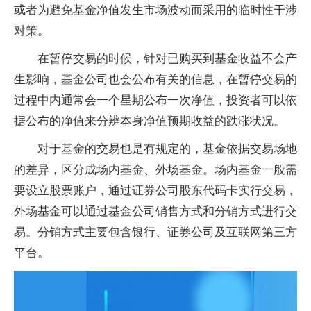
或者为避免
基金
净值发生市场波动而采用的临时
性
干涉
对策。
在暂停交易的时候，针对已购买到
基金
收益不会产
生影响，
基金
公司也会公布有关的信息，在暂停交易的
过程中内通常会一个星期公布一次净值，
投资
者可以依
据公布的净值来分辨本身净值预期收益的跌涨状况。
对于
基金
的交易也是有规定的，
基金
依据交易场地
的差异，区分成场内
基金
、外场
基金
。场内
基金
一般需
要设立
股票
账户，通过证券公司股东代码卡实行交易，
外场
基金
可以通过
基金
公司销售方式和分销方式进行交
易。分销方式主要包含银行、证券公司及互联网第三方
平
台。