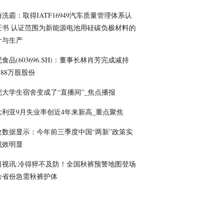
洗霸：取得IATF16949汽车质量管理体系认
证书 认证范围为新能源电池用硅碳负极材料的
计与生产
食品(603696.SH)：董事长林肖芳完成减持
8.88万股股份
把大学生宿舍变成了“直播间”_焦点播报
大利亚9月失业率创近4年来新高_重点聚焦
收数据显示：今年前三季度中国“两新”政策实
成效明显
日视讯:冷得猝不及防！全国秋裤预警地图登场
余省份急需秋裤护体