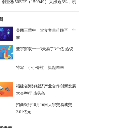
创业板50ETF（159949）大涨近3%，机
图
美团王莆中：堂食客单价跌至十年
前
董宇辉双十一3天卖了3个亿 热议
特写：小小脊柱，挺起未来
福建省海洋经济产业合作创新发展
大会举行 热头条
招商银行10月16日大宗交易成交
2.01亿元