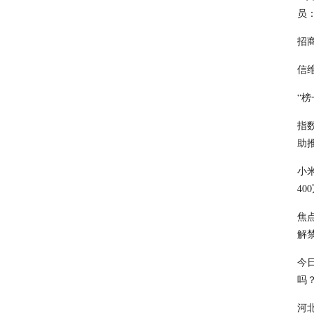
员
招商
信
“
指
助
小米
40
焦点
解
今
吗
河