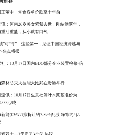
新推荐
团王莆中：堂食客单价跌至十年前
资讯：河南26岁美女紫紫去世，刚结婚两年，
前重油重盐，从小就有口气
“绩”可“寻”！这些第一，见证中国经济跨越与
变-焦点播报
社：10月17日国内BDO部分企业装置检修-信
西森林防灭火技能大比武在贵港举行
日速讯：10月17日生意社阔叶木浆基准价为
0.00元/吨
新能(03677)拟折让约7.89%配股 净筹约5亿
元
宇辉双十一3天卖了3个亿 热议