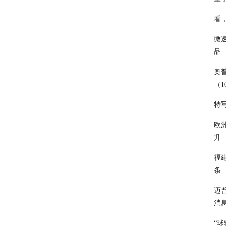
看
微
品
奥普
（1
特
欧
升
福
条
迈
消
“