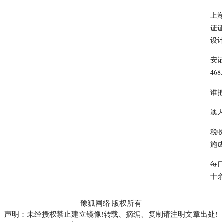
上海
证
设
安记
46
谁
澳
税
施
每
十
豫狐网络
版权所有
声明：未经授权禁止建立镜像!转载、摘编、复制请注明文章出处!