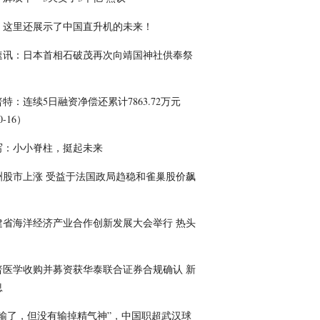
，这里还展示了中国直升机的未来！
速讯：日本首相石破茂再次向靖国神社供奉祭
特：连续5日融资净偿还累计7863.72万元
0-16）
写：小小脊柱，挺起未来
洲股市上涨 受益于法国政局趋稳和雀巢股价飙
建省海洋经济产业合作创新发展大会举行 热头
普医学收购并募资获华泰联合证券合规确认 新
息
球输了，但没有输掉精气神”，中国职超武汉球