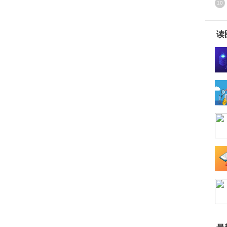
10
构
读