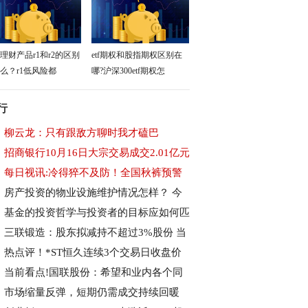
理财产品r1和r2的区别
etf期权和股指期权区别在
么？r1低风险都
哪?沪深300etf期权怎
行
柳云龙：只有跟敌方聊时我才磕巴
招商银行10月16日大宗交易成交2.01亿元
每日视讯:冷得猝不及防！全国秋裤预警
房产投资的物业设施维护情况怎样？ 今
基金的投资哲学与投资者的目标应如何匹
三联锻造：股东拟减持不超过3%股份 当
热点评！*ST恒久连续3个交易日收盘价
当前看点!国联股份：希望和业内各个同
市场缩量反弹，短期仍需成交持续回暖