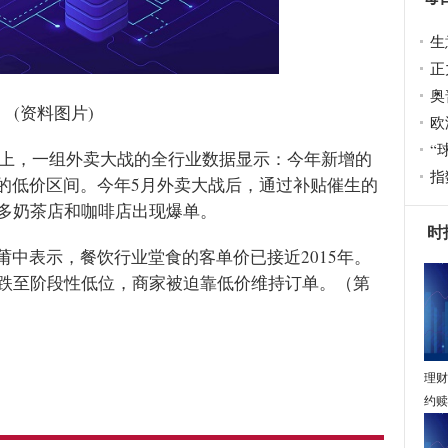
生
正
奥
(资料图片)
欧
“
大会上，一组外卖大战的全行业数据显示：今年新增的
指
下的低价区间。今年5月外卖大战后，通过补贴催生的
多奶茶店和咖啡店出现爆单。
时
莆中表示，餐饮行业堂食的客单价已接近2015年。
跌至阶段性低位，商家被迫靠低价维持订单。（第
理财
约赎