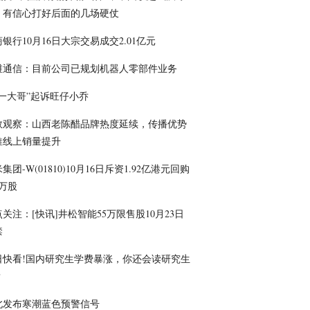
：有信心打好后面的几场硬仗
银行10月16日大宗交易成交2.01亿元
维通信：目前公司已规划机器人零部件业务
榜一大哥”起诉旺仔小乔
数观察：山西老陈醋品牌热度延续，传播优势
推线上销量提升
集团-W(01810)10月16日斥资1.92亿港元回购
0万股
关注：[快讯]井松智能55万限售股10月23日
禁
日快看!国内研究生学费暴涨，你还会读研究生
？
北发布寒潮蓝色预警信号