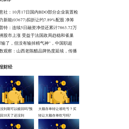
意社：10月17日国内BDO部分企业装置检
力新能(03677)拟折让约7.89%配股 净筹
普特：连续5日融资净偿还累计7863.72万
洲股市上涨 受益于法国政局趋稳和雀巢
球输了，但没有输掉精气神”，中国职超
数观察：山西老陈醋品牌热度延续，传播
报财经
没到期可以赎回吗?预
大额存单转让谁吃亏？买
回10天了还没到
转让大额存单吃亏吗?