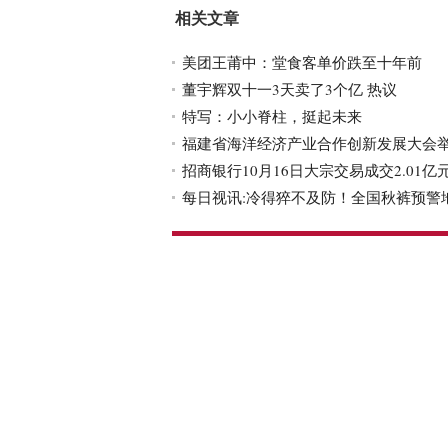
相关文章
美团王莆中：堂食客单价跌至十年前
董宇辉双十一3天卖了3个亿 热议
特写：小小脊柱，挺起未来
福建省海洋经济产业合作创新发展大会举
招商银行10月16日大宗交易成交2.01亿
每日视讯:冷得猝不及防！全国秋裤预警