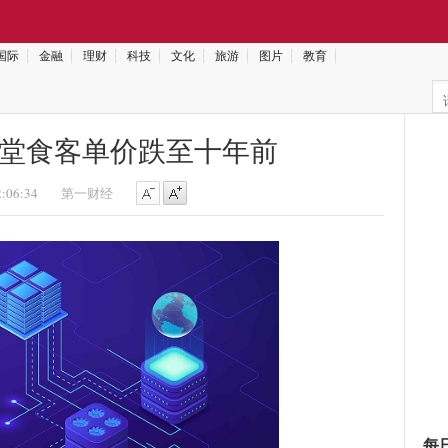
国际
金融
理财
科技
文化
旅游
图片
教育
堂食客单价跌至十年前
2:06:34
第一财经
每