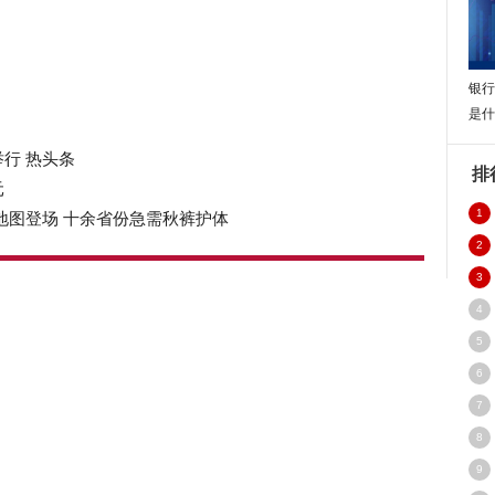
银行
是什
行 热头条
排
元
地图登场 十余省份急需秋裤护体
1
2
3
4
5
6
7
格
8
9