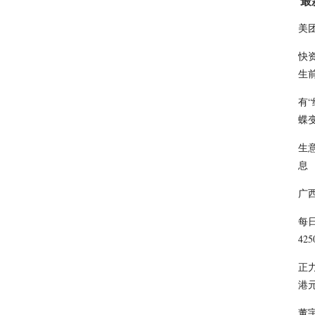
最
美
快
生
有
蝶
生意
息
广
每
425
正力
港
董