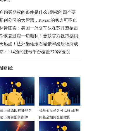
户购买期权的条件是什么?期权的四个要
初创公司的大智慧，Rivian的实力可不止
林肯证实：美国一外交车队在苏丹遭枪击
你恢复过程一切顺利！曼联官方祝范德贝
天热点！法外枭雄滚石城豪华娱乐场所成
京：114预约挂号平台覆盖270家医院
报财经
债下修原因有哪些？
买基金后多久可以赎回?买
债下修转股价条件
的基金如何全部赎回