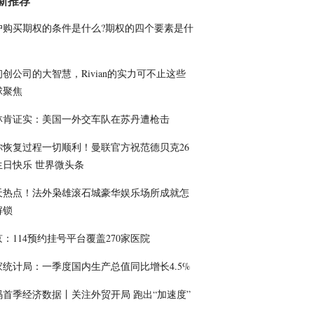
新推荐
户购买期权的条件是什么?期权的四个要素是什
初创公司的大智慧，Rivian的实力可不止这些
球聚焦
林肯证实：美国一外交车队在苏丹遭枪击
你恢复过程一切顺利！曼联官方祝范德贝克26
生日快乐 世界微头条
天热点！法外枭雄滚石城豪华娱乐场所成就怎
解锁
：114预约挂号平台覆盖270家医院
家统计局：一季度国内生产总值同比增长4.5%
码首季经济数据丨关注外贸开局 跑出“加速度”