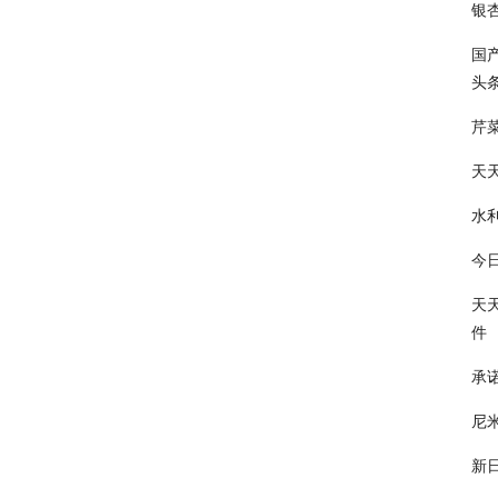
银
国
头
芹
天
水
今
天
件
承
尼
新日