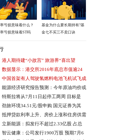
率亏损意味着什么？
基金为什么要长期持有?基
率亏损意味着ST吗
金七不买三不卖口诀
行
港人期待建“小故宫” 旅游界“喜出望
数据显示：港交所2016年底总市值逾24
中国首架有人驾驶氢燃料电池飞机试飞成
能源经济研究报告预测：今年原油均价或
特斯拉将从7月11日起停工两周 目标是
劲旅环境34.51元/股申购 国元证券为其
抵押贷款利率上升、房价上涨和住房供需
立新能源：拟发行不超过2.33亿股 占总
智云健康：公司发行1900万股 预期7月6