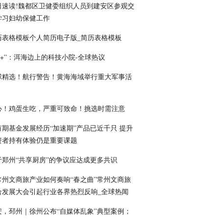
日速读!魏都区卫健委组织人员到建安区参观交
学习妇幼保健工作
历表格模板个人简历电子版_简历表格模板
.0+”：洱海边上的科技小院-全球热议
球精选！航行警告！黄海海域举行重大军事活
心！鸡蛋生吃，严重可致命！挑选时需注意
有期基金发展经历“加速期”产品已近千只 提升
资者持有体验仍是重要课题
于郑州“共享厨房”的争议应达成更多共识
常州文商旅产业如何奏响“春之曲”常州文商旅
合发展大会引起行业各界热烈反响_全球热闻
安，邳州｜徐州公布“自媒体乱象”典型案例；