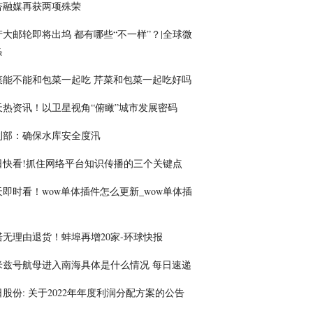
杏融媒再获两项殊荣
产大邮轮即将出坞 都有哪些“不一样”？|全球微
条
菜能不能和包菜一起吃 芹菜和包菜一起吃好吗
天热资讯！以卫星视角“俯瞰”城市发展密码
利部：确保水库安全度汛
日快看!抓住网络平台知识传播的三个关键点
天即时看！wow单体插件怎么更新_wow单体插
诺无理由退货！蚌埠再增20家-环球快报
米兹号航母进入南海具体是什么情况 每日速递
股份: 关于2022年年度利润分配方案的公告