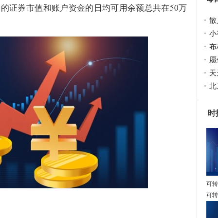
管的证券市值和账户资金的日均可用余额总共在50万
散
小
布
愿
天
北
时
可转
可转