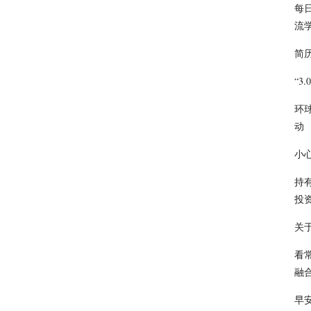
每
流
简
“3
环
动
小
持
投
关
看
融
早