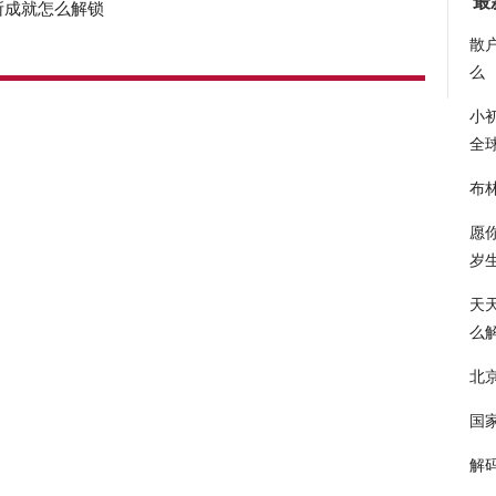
最
所成就怎么解锁
散
么
小
全
布
愿
岁
天
么
北京
国
解