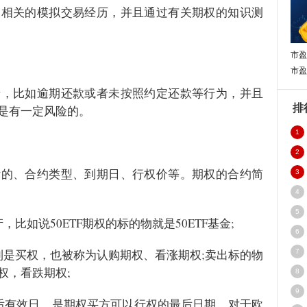
及相关的模拟交易经历，并且通过有关期权的知识测
市盈
市盈
录，比如逾期还款或者未按照约定还款等行为，并且
排
是有一定风险的。
1
2
万
标的、合约类型、到期日、行权价等。期权的合约简
3
4
5
比如说50ETF期权的标的物就是50ETF
基金
;
6
利是买权，也被称为认购期权、看涨期权;卖出标的物
7
权，看跌期权;
8
9
后有效日，是期权买方可以行权的最后日期。对于欧