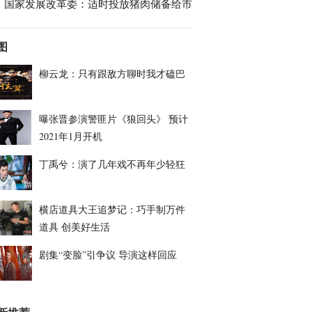
国家发展改革委：适时投放猪肉储备给市
图
柳云龙：只有跟敌方聊时我才磕巴
曝张晋参演警匪片《狼回头》 预计
2021年1月开机
丁禹兮：演了几年戏不再年少轻狂
横店道具大王追梦记：巧手制万件
道具 创美好生活
剧集“变脸”引争议 导演这样回应