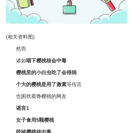
(相关资料图)
然而
诸如
咽下樱桃核会中毒
樱桃里的小白虫吃了会得病
个大的樱桃是用了激素
等传言
也困扰着馋樱桃的网友
谣言1
女子食用5颗樱桃
咬破樱桃核中毒