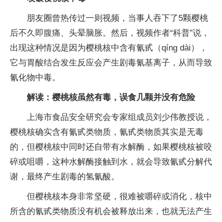
朋友圈曾热传过一则视频，当事人吞下了5颗樱桃
后不久即腹痛、头晕脑胀。然后，视频作者“科普”说，
出现这种情况是因为樱桃核中含有氰甙（qíng dài），
它与胃酸结合发生反应会产生剧毒氰基离子，从而导致
氰化物中毒。
解读：樱桃核虽然有毒，误食几颗并没有危险
上海市食品安全研究会专家组成员刘少伟教授说，
樱桃核确实含有氰甙类物质，氰甙类物质其实是无毒
的，但樱桃核中同时还自带有水解酶，如果樱桃核被咬
碎或咀嚼，这种水解酶接触到水，就会导致氰甙分解代
谢，最终产生剧毒的氢氰酸。
但樱桃核本身非常坚硬，很难被嚼碎或消化，核中
所含的氰甙类物质没有机会被释放出来，也就无法产生