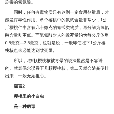
剧毒的氢氰酸。
同时，任何有毒物质只有达到一定食用剂量后，才
能发挥毒性作用。单个樱桃中的氰甙含量非常少，1公
斤樱桃仁中含有几十微克的氰甙类物质，再分解为氢氰
酸含量则更低。而氢氰酸对人的致死量约为每公斤体重
0.5毫克—3.5毫克，也就是说，一般即使吃下1公斤樱
桃核也未必能达到致死量。
所以，吃5颗樱桃核被毒晕的说法显然是不靠谱
的。就算偶尔误吞下几颗樱桃核，第二天就会随粪便排
出来，一般无须担心。
谣言2
樱桃里的小白虫
是一种病毒